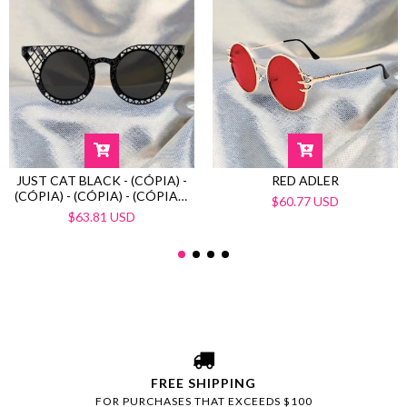
RED ADLER
JUST CAT BLACK - (CÓPIA) -
(CÓPIA) - (CÓPIA) - (CÓPIA) -
$60.77 USD
(CÓPIA) - (CÓPIA) - (CÓPIA) -
$63.81 USD
(CÓPIA) - (CÓPIA) - (CÓPIA) -
(CÓPIA) - (CÓPIA) - (CÓPIA) -
(CÓPIA) - (CÓPIA) - (CÓPIA) -
(CÓPIA) - (CÓPIA) - (CÓPIA) -
(CÓPIA)
FREE SHIPPING
FOR PURCHASES THAT EXCEEDS $100