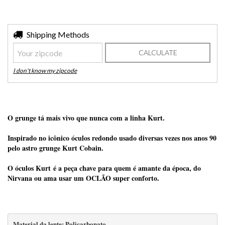
Shipping for zipcode:
Shipping Methods
CHANGE ZIPCODE
CALCULATE
I don't know my zipcode
O grunge tá mais vivo que nunca com a linha Kurt.
Inspirado no icônico óculos redondo usado diversas vezes nos anos 90
pelo astro grunge Kurt Cobain.
O óculos Kurt é a peça chave para quem é amante da época, do
Nirvana ou ama usar um OCLÃO super conforto.
Material da lente: Policarbonato