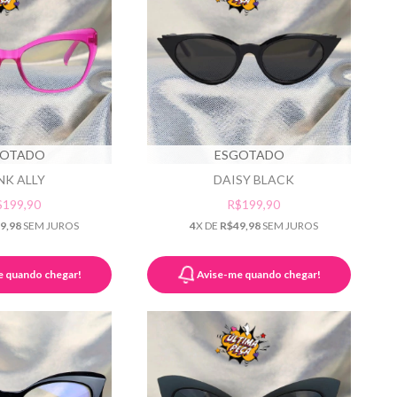
GOTADO
ESGOTADO
NK ALLY
DAISY BLACK
$199,90
R$199,90
9,98
SEM JUROS
4
X DE
R$49,98
SEM JUROS
e quando chegar!
Avise-me quando chegar!