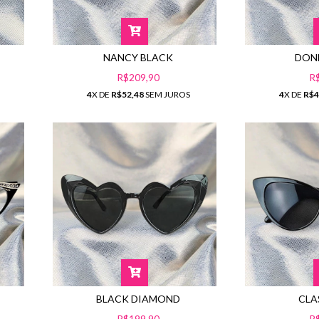
DON
NANCY BLACK
R
R$209,90
4
X DE
R$4
4
X DE
R$52,48
SEM JUROS
BLACK DIAMOND
CLA
R$199,90
R