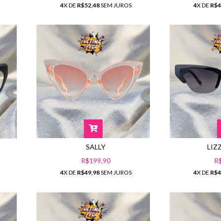
4
X DE
R$4
4
X DE
R$52,48
SEM JUROS
SALLY
LIZ
R$199,90
R
4
X DE
R$49,98
SEM JUROS
4
X DE
R$4