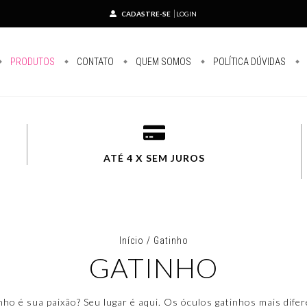
CADASTRE-SE
LOGIN
PRODUTOS
CONTATO
QUEM SOMOS
POLÍTICA DÚVIDAS
ATÉ 4 X SEM JUROS
Início
/
Gatinho
GATINHO
nho é sua paixão? Seu lugar é aqui. Os óculos gatinhos mais difer