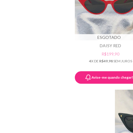
ESGOTADO
DAISY RED
R$199,90
4
X DE
R$49,98
SEM JUROS
Avise-me quando chegar