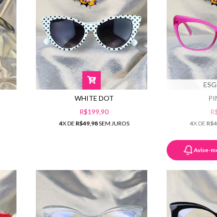
ES
WHITE DOT
PI
R$199,90
R
4
X DE
R$49,98
SEM JUROS
4
X DE
R$4
Avise-m