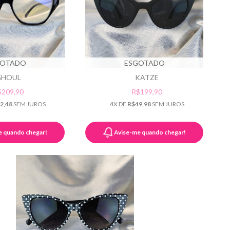
ESGOTADO
GOTADO
KATZE
GHOUL
R$199,90
$209,90
4
X DE
R$49,98
SEM JUROS
2,48
SEM JUROS
Avise-me quando chegar!
e quando chegar!