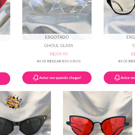
ESGOTADO
ES
GHOUL GLASS
R$209,90
R
4
X DE
R$52,48
SEM JUROS
4
X DE
R$5
Avise-me quando chegar!
Avise-m
!