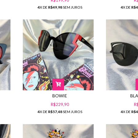
4
X DE
R$49,98
SEM JUROS
4
X DE
R$4
BOWIE
BLA
R$229,90
R
4
X DE
R$57,48
SEM JUROS
4
X DE
R$4