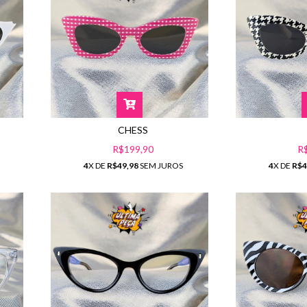
CHESS
R
R$199,90
4
X DE
R$4
4
X DE
R$49,98
SEM JUROS