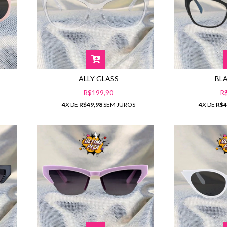
ALLY GLASS
BL
R$199,90
R
4
X DE
R$49,98
SEM JUROS
4
X DE
R$4