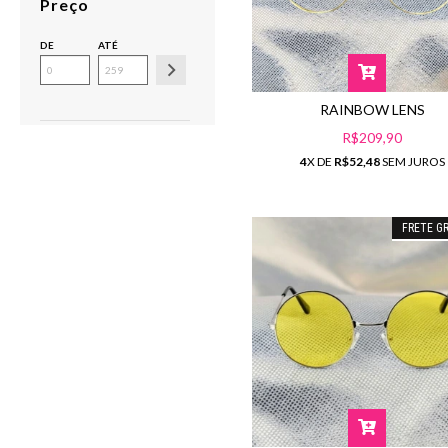
Preço
DE
ATÉ
RAINBOW LENS
R$209,90
4
X DE
R$52,48
SEM JUROS
FRETE GR