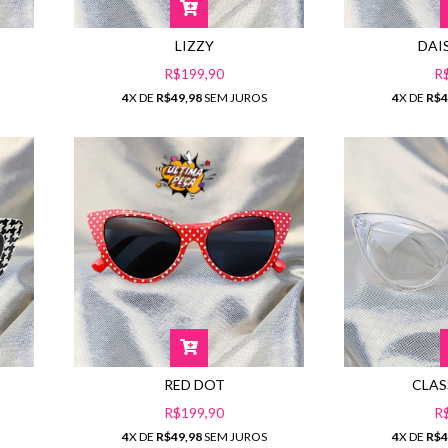
LIZZY
DAI
R$199,90
R
4
X DE
R$49,98
SEM JUROS
4
X DE
R$4
RED DOT
CLAS
R$199,90
R
4
X DE
R$49,98
SEM JUROS
4
X DE
R$4