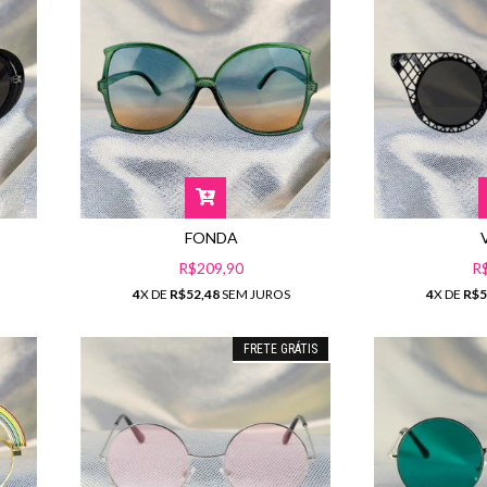
FONDA
R
R$209,90
4
X DE
R$5
4
X DE
R$52,48
SEM JUROS
FRETE GRÁTIS