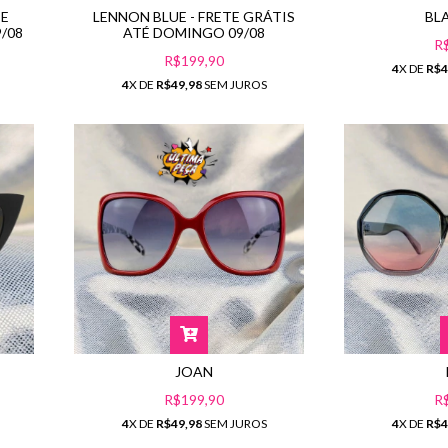
TE
BL
LENNON BLUE - FRETE GRÁTIS
/08
ATÉ DOMINGO 09/08
R
R$199,90
4
X DE
R$4
4
X DE
R$49,98
SEM JUROS
JOAN
R$199,90
R
4
X DE
R$49,98
SEM JUROS
4
X DE
R$4