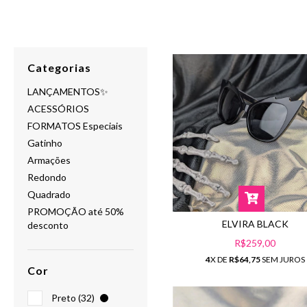
Categorias
LANÇAMENTOS✨
ACESSÓRIOS
FORMATOS Especiais
Gatinho
Armações
Redondo
Quadrado
PROMOÇÃO até 50%
ELVIRA BLACK
desconto
R$259,00
4
X DE
R$64,75
SEM JUROS
Cor
Preto (32)