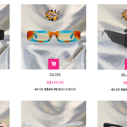
GLISS
BL
R$199,90
R
4
X DE
R$49,98
SEM JUROS
4
X DE
R$4