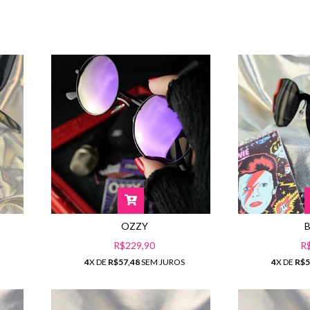
OZZY
R
R$229,90
4
X DE
R$5
4
X DE
R$57,48
SEM JUROS