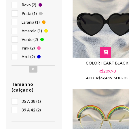
Roxo (2)
Prata (1)
Laranja (1)
Amarelo (1)
Verde (2)
Pink (2)
Azul (2)
COLOR HEART BLACK
R$209,90
4
X DE
R$52,48
SEM JUROS
Tamanho
(calçado)
35 A 38 (1)
39 A 42 (2)